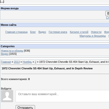
[
...
]
Форма входа
В
Ст
Меню сайта
Главная страница
Блог
Видео
Гостевая книга
Каталог статей
Новости
Фо
Мануалы и брошюры
Categories
Новости и обзоры
[636]
Видео
[1815]
Главная
»
2013
»
Ноябрь
»
2
» 1972 Chevrolet Chevelle SS 454 Start Up, Exhaust, and In
1972 Chevrolet Chevelle SS 454 Start Up, Exhaust, and In Depth Review
Всего комментариев
:
0
Войдите:
Отправить