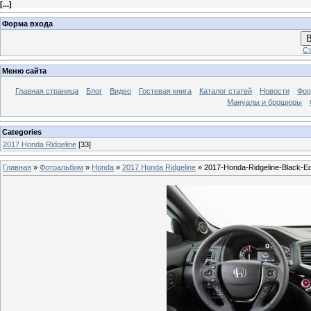
[
...
]
Форма входа
В
Ст
Меню сайта
Главная страница
Блог
Видео
Гостевая книга
Каталог статей
Новости
Фо
Мануалы и брошюры
Categories
2017 Honda Ridgeline
[33]
Главная
»
Фотоальбом
»
Honda
»
2017 Honda Ridgeline
» 2017-Honda-Ridgeline-Black-Edit