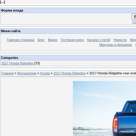
[
...
]
Форма входа
В
Ст
Меню сайта
Главная страница
Блог
Видео
Гостевая книга
Каталог статей
Новости
Фо
Мануалы и брошюры
Categories
2017 Honda Ridgeline
[33]
Главная
»
Фотоальбом
»
Honda
»
2017 Honda Ridgeline
» 2017-Honda-Ridgeline-rear-end