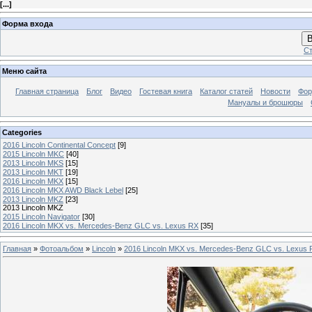
[
...
]
Форма входа
В
Ст
Меню сайта
Главная страница
Блог
Видео
Гостевая книга
Каталог статей
Новости
Фо
Мануалы и брошюры
Categories
2016 Lincoln Continental Concept
[9]
2015 Lincoln MKC
[40]
2013 Lincoln MKS
[15]
2013 Lincoln MKT
[19]
2016 Lincoln MKX
[15]
2016 Lincoln MKX AWD Black Lebel
[25]
2013 Lincoln MKZ
[23]
2013 Lincoln MKZ
2015 Lincoln Navigator
[30]
2016 Lincoln MKX vs. Mercedes-Benz GLC vs. Lexus RX
[35]
Главная
»
Фотоальбом
»
Lincoln
»
2016 Lincoln MKX vs. Mercedes-Benz GLC vs. Lexus 