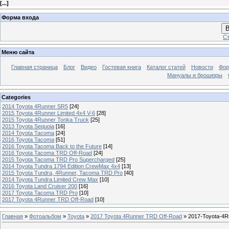
[
...
]
Форма входа
В
Ст
Меню сайта
Главная страница
Блог
Видео
Гостевая книга
Каталог статей
Новости
Фо
Мануалы и брошюры
Categories
2014 Toyota 4Runner SR5
[24]
2015 Toyota 4Runner Limited 4x4 V-6
[28]
2015 Toyota 4Runner Tonka Truck
[25]
2013 Toyota Sequoia
[16]
2014 Toyota Tacoma
[24]
2016 Toyota Tacoma
[51]
2016 Toyota Tacoma Back to the Future
[14]
2016 Toyota Tacoma TRD Off-Road
[24]
2015 Toyota Tacoma TRD Pro Supercharged
[25]
2014 Toyota Tundra 1794 Edition CrewMax 4x4
[13]
2015 Toyota Tundra, 4Runner, Tacoma TRD Pro
[40]
2014 Toyota Tundra Limited Crew Max
[10]
2016 Toyota Land Cruiser 200
[16]
2017 Toyota Tacoma TRD Pro
[10]
2017 Toyota 4Runner TRD Off-Road
[10]
Главная
»
Фотоальбом
»
Toyota
»
2017 Toyota 4Runner TRD Off-Road
» 2017-Toyota-4Ru