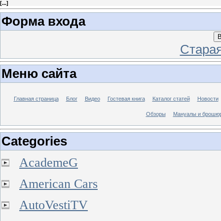
[
...
]
Форма входа
В
Стара
Меню сайта
Главная страница
Блог
Видео
Гостевая книга
Каталог статей
Новости
Обзоры
Мануалы и брошю
Categories
AcademeG
American Cars
AutoVestiTV