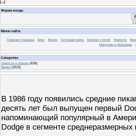
[
...
]
Форма входа
В
Ст
Меню сайта
Главная страница
Блог
Видео
Гостевая книга
Каталог статей
Новости
Фо
Мануалы и брошюры
Categories
Новости и обзоры
[636]
Видео
[1815]
В 1986 году появились средние пика
десять лет был выпущен первый Dod
напоминающий популярный в Америк
Dodge в сегменте среднеразмерных 