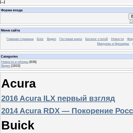
[
...
]
Форма входа
В
Ст
Меню сайта
Главная страница
Блог
Видео
Гостевая книга
Каталог статей
Новости
Фо
Мануалы и брошюры
Categories
Новости и обзоры
[636]
Видео
[1815]
Acura
2016 Acura ILX первый взгляд
2014 Acura RDX — Покорение Рос
Buick