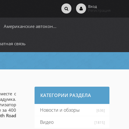
Вход
Регистрация
Американские автокон...
атная связь
месте с
КАТЕГОРИИ РАЗДЕЛА
адумка.
лизатор
Новости и обзоры
 за 400
[636]
th Road
Видео
[1815]