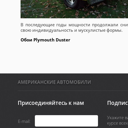
В последующие годы мощности продолжали снижа
свою индивидуальность и мускулистые формы.
Обои Plymouth Duster
АМЕРИКАНСКИЕ АВТОМОБИЛИ
Присоединяйтесь к нам
Подпис
Укажите ва
E-mail:
курсе все