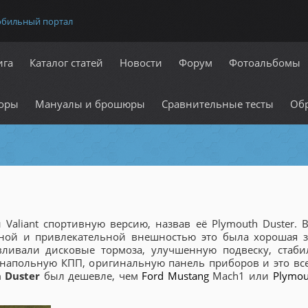
обильный портал
ига
Каталог статей
Новости
Форум
Фотоальбомы
оры
Мануалы и брошюры
Сравнительные тесты
Обр
Valiant спортивную версию, назвав её Plymouth Duster. В
еной и привлекательной внешностью это была хорошая з
ливали дисковые тормоза, улучшенную подвеску, стаби
 напольную КПП, оригинальную панель приборов и это все
 Duster
был дешевле, чем
Ford Mustang
Mach1 или
Plymou