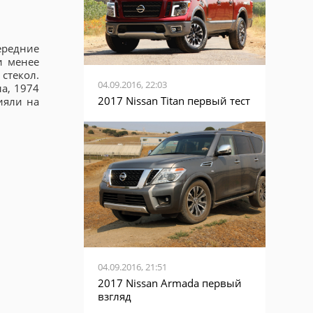
ередние
и менее
стекол.
04.09.2016, 22:03
ла, 1974
2017 Nissan Titan первый тест
ияли на
04.09.2016, 21:51
2017 Nissan Armada первый
взгляд