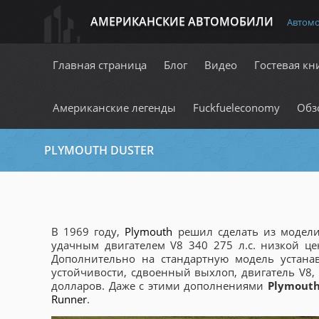
АМЕРИКАНСКИЕ АВТОМОБИЛИ
Автом
Главная страница
Блог
Видео
Гостевая кн
Американские легенды
Fuckfueleconomy
Обз
PLYMOUTH DUSTER
В 1969 году,
Plymouth
решил сделать из модели 
удачным двигателем V8 340 275 л.с. низкой ц
Дополнительно на стандартную модель устанав
устойчивости, сдвоенный выхлоп, двигатель V8,
долларов. Даже с этими дополнениями
Plymouth
Runner
.