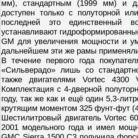
мм), стандартным (1999 мм) и д
доступен только с полуторной ил
последней это единственный в
устанавливают гидроформированны
GM для увеличения мощности и у
дальнейшем эти же рамы применял
В течение первого года покупате
«Сильверадо» лишь со стандартно
также двигателями Vortec 4300 
Комплектация с 4-дверной полутор
году, так же как и ещё один 5,3-лит
крутящим моментом 325 фунт-фут (4
Шестилитровый двигатель Vortec 6
2001 модельного года и имел мощ
GMC Sierra 1500 C3 получила форс