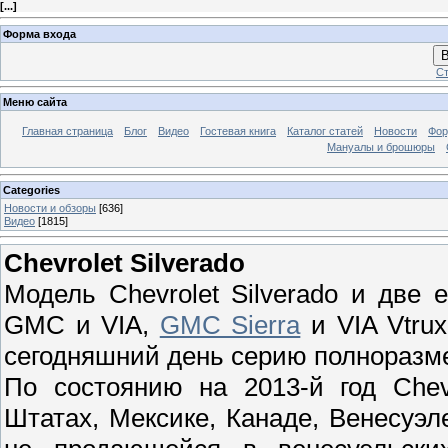
[
...
]
Форма входа
В
Ст
Меню сайта
Главная страница
Блог
Видео
Гостевая книга
Каталог статей
Новости
Фо
Мануалы и брошюры
Categories
Новости и обзоры
[636]
Видео
[1815]
Chevrolet Silverado
Модель Chevrolet Silverado и дв
GMC и VIA,
GMC Sierra
и VIA Vtru
сегодняшний день серию полноразме
По состоянию на 2013-й год Chev
Штатах, Мексике, Канаде, Венесуэл