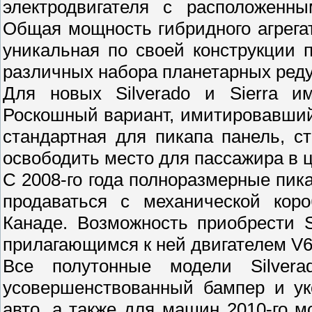
электродвигателя с расположенн
Общая мощность гибридного агрега
уникальная по своей конструкции 
различных набора планетарных реду
Для новых Silverado и Sierra и
Роскошный вариант, имитировавший
стандартная для пикапа панель, с
освободить место для пассажира в ц
С 2008-го года полноразмерные пик
продаваться с механической кор
Канаде. Возможность приобрести S
прилагающимся к ней двигателем V6 
Все полутонные модели Silvera
усовершенствованный бампер и ук
авто, а также для машин 2010-го м