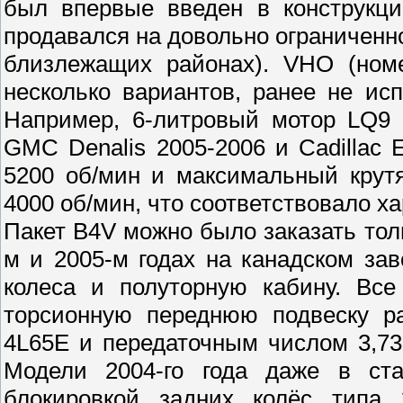
был впервые введен в конструкц
продавался на довольно ограниченно
близлежащих районах). VHO (ном
несколько вариантов, ранее не ис
Например, 6-литровый мотор LQ9 
GMC Denalis 2005-2006 и Cadillac E
5200 об/мин и максимальный крут
4000 об/мин, что соответствовало х
Пакет B4V можно было заказать тол
м и 2005-м годах на канадском за
колеса и полуторную кабину. Все
торсионную переднюю подвеску р
4L65E и передаточным числом 3,73
Модели 2004-го года даже в ст
блокировкой задних колёс типа 