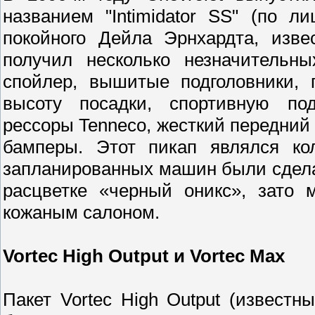
названием "Intimidator SS" (по 
покойного Дейла Эрнхардта, изве
получил несколько незначительн
спойлер, вышитые подголовники, 
высоту посадки, спортивную под
рессоры Tenneco, жесткий передний
бамперы. Этот пикап являлся ко
запланированных машин были сдела
расцветке «черный оникс», зато 
кожаным салоном.
Vortec High Output и Vortec Max
Пакет Vortec High Output (извест