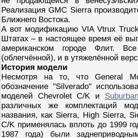
не продающейся в венесуэльски
Реализация GMC Sierra производит
Ближнего Востока.
А вот модификацию VIA Vtrux Truc
Штатах – в настоящее время её вып
американском городе Флит. В
(облегчённой), и в утяжелённой верс
История модели
Несмотря на то, что General Mo
обозначение "Silverado" использо
моделей Chevrolet C/K и
Suburba
различных же комплектаций мо
названия, как Sierra, High Sierra, S
C/K применялась вплоть до 1999 го
1987 года) были заднеприводны