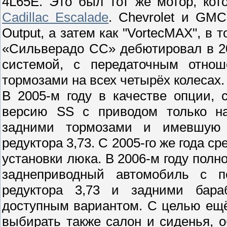
4L65E. Это был тот же мотор, кот
Cadillac Escalade
. Chevrolet и GMC
Output, а затем как "VortecMAX", в 
«Сильверадо СС» дебютировал в 20
системой, с передаточным отно
тормозами на всех четырёх колесах.
В 2005-м году в качестве опции,
версию SS с приводом только на
задними тормозами и имевшую 
редуктора 3,73. С 2005-го же года 
установки люка. В 2006-м году полн
заднеприводный автомобиль с п
редуктора 3,73 и задними бар
доступным вариантом. С целью ещ
выбирать также салон и сиденья, о