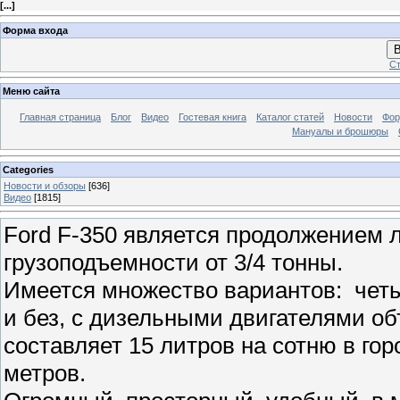
[
...
]
Форма входа
В
Ст
Меню сайта
Главная страница
Блог
Видео
Гостевая книга
Каталог статей
Новости
Фо
Мануалы и брошюры
Categories
Новости и обзоры
[636]
Видео
[1815]
Ford F-350 является продолжением 
грузоподъемности от 3/4 тонны.
Имеется множество вариантов: четы
и без, с дизельными двигателями об
составляет 15 литров на сотню в го
метров.