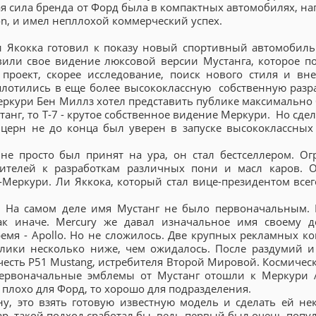
 сила бренда от Форд была в компактных автомобилях, на
on, и имел непллохой коммерческий успех.
 Якокка готовил к показу новый спортивный автомобиль
или свое видение люксовой версии Мустанга, которое п
проект, скорее исследование, поиск нового стиля и вн
плотились в еще более высококлассную собственную разра
ркури Бен Миллз хотел представить публике максимально 
танг, то T-7 - крутое собственное видение Меркури. Но сде
церн не до конца был уверен в запуске высококлассных
г не просто был принят на ура, он стал бестселлером. О
ителей к разработкам различных пони и масл каров. О
-Меркури. Ли Яккока, который стал вице-президентом всег
. На самом деле имя Мустанг не было первоначальным.
ак иначе. Mercury же давал изначальное имя своему де
ремя - Apollo. Но не сложилось. Две крупных рекламных к
блики несколько ниже, чем ожидалось. После раздумий и
честь P51 Mustang, истребителя Второй Мировой. Космическ
первоначальные эмблемы от Мустанг отошли к Меркури 
 плохо для Форд, то хорошо для подразделения.
, это взять готовую известную модель и сделать ей не
ар, такой подход сработал бы, ведь первый был очень попу