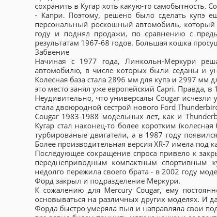
сохранить в Кугар хоть какую-то самобытность. С
- Капри. Поэтому, решено было сделать купэ е
персональный роскошный автомобиль, который с
году и поднял продажи, по сравнению с преды
результатам 1967-68 годов. Большая кошка просущ
Забвение
Начиная с 1977 года, Линкольн-Меркури реш
автомобилю, в числе которых были седаны и ун
Колесная база стала 2896 мм для купэ и 2997 мм д
это место занял уже европейский Capri. Правда, в
Неудивительно, что универсалы Cougar исчезли уж
стала двоюродной сестрой нового Ford Thunderbir
Cougar 1983-1988 модельных лет, как и Thunderbi
Кугар стал наконец-то более коротким (колесна
турбированые двигатели, а в 1987 году появилс
Более производительная версия XR-7 имела под к
Последующее сокращение спроса привело к закрыт
переднеприводным компактным спортивным ку
недолго пережила своего брата - в 2002 году мод
Форд закрыл и подразделение Меркури.
К сожалению для Mercury Cougar, ему постоянн
основываться на различных других моделях. И да
Форда быстро умеряла пыл и направляла свои под