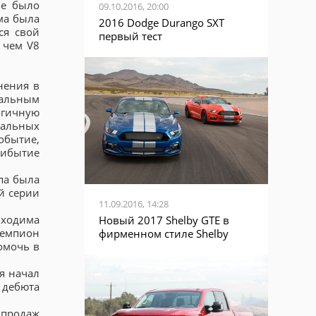
не было
09.10.2016, 20:00
ма была
2016 Dodge Durango SXT
ся свой
первый тест
 чем V8
нения в
альным
огичную
альных
обытие,
рибытие
па была
й серии
11.09.2016, 14:28
бходима
Новый 2017 Shelby GTE в
чемпион
фирменном стиле Shelby
омочь в
мя начал
 дебюта
 продаж