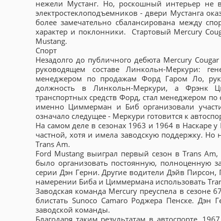
нежели Мустанг. Но, роскошный интерьер не в
электростеклоподъемников - двери Мустанга ока
более замечательно сбалансирована между спо
характер и поклонники. Стартовый Mercury Coug
Mustang.
Спорт
Незадолго до публичного дебюта Mercury Cougar
руководящем составе Линкольн-Меркури: г
менеджером по продажам Форд Гаром Ло, рук
должность в Линкольн-Меркури, а Фрэнк Ц
транспортных средств Форд, стал менеджером по
именно Циммерман и Биб организовали участи
означало следущее - Меркури готовится к автоспо
На самом деле в сезонах 1963 и 1964 в Наскаре 
частной, хотя и имела заводскую поддержку. Но н
Trans Am.
Ford Mustang выиграл первый сезон в Trans Am, 
было организовать постоянную, полноценную з
серии Дэн Герни. Другие водители Дэйв Пирсон,
намерении Биба и Циммермана использовать Tran
Заводская команда Mercury преуспела в сезоне 67
блистать Sunoco Camaro Роджера Пенске. Дэн Г
заводской команды.
Благодаря таким результатам в автоспорте, 196