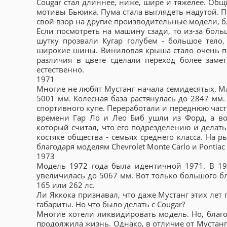
Cougar стал длиннее, ниже, шире и тяжелее. Общ
мотивы Бьюика. Пума стала выглядеть надутой. П
свой взор на другие производительные модели, бл
Если посмотреть на машину сзади, то из-за боль
шутку прозвали Кугар голубем - большое тело,
широкие шины. Виниловая крыша стало очень поп
различия в цвете сделали переход более заме
естественно.
1971
Многие не любят Мустанг начала семидесятых. М
5001 мм. Колесная база растянулась до 2847 мм.
спортивного купе. Переработали и переднюю часть
времени Гар Ло и Лео Биб ушли из Форд, а во
который считал, что его подрезделению и делать
костяке общества - семьях среднего класса. На
благодаря моделям Chevrolet Monte Carlo и Pontia
1973
Модель 1972 года была идентичной 1971. В 19
увеличилась до 5067 мм. Вот только большого бл
165 или 262 лс.
Ли Яккока признавал, что даже Мустанг этих ле
габариты. Но что было делать с Cougar?
Многие хотели ликвидировать модель. Но, благ
продолжила жизнь. Однако, в отличие от Мустанг