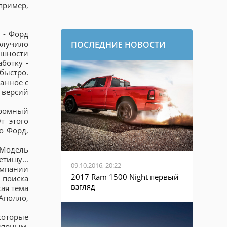
пример,
 - Форд
олучило
ПОСЛЕДНИЕ НОВОСТИ
ешности
ботку -
быстро.
ланное с
 версий
громный
т этого
о Форд,
 Модель
тищу...
09.10.2016, 20:22
омпании
2017 Ram 1500 Night первый
 поиска
взгляд
ая тема
Аполло,
которые
лярным.