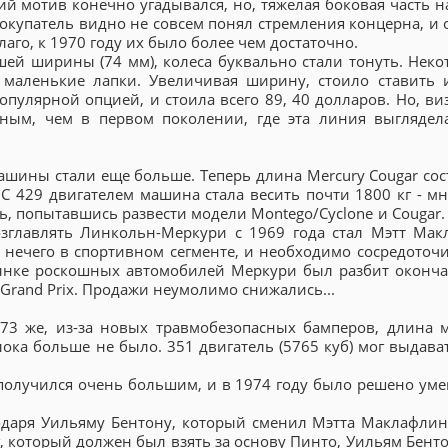
ий мотив конечно угадывался, но, тяжелая боковая часть н
окупатель видно не совсем понял стремления концерна, и 
аго, к 1970 году их было более чем достаточно.
шей ширины (74 мм), колеса буквально стали тонуть. Неко
 маленькие лапки. Увеличивая ширину, стоило ставить 
улярной опцией, и стоила всего 89, 40 долларов. Но, ви
тным, чем в первом поколении, где эта линия выглядел
ашины стали еще больше. Теперь длина Mercury Cougar сос
 С 429 двигателем машина стала весить почти 1800 кг - мн
, попытавшись развести модели Montego/Cyclone и Cougar. 
зглавлять Линкольн-Меркури с 1969 года стал Мэтт Мак
 нечего в спортивном сегменте, и необходимо сосредоточи
 рынке роскошных автомобилей Меркури был разбит оконча
c Grand Prix. Продажи неумолимо снижались...
73 же, из-за новых травмобезопасных бамперов, длина
ока больше не было. 351 двигатель (5765 куб) мог выдават
т получился очень большим, и в 1974 году было решено ум
одаря Уильяму Бентону, который сменил Мэтта Маклафлин
, который должен был взять за основу Пинто, Уильям Бенто