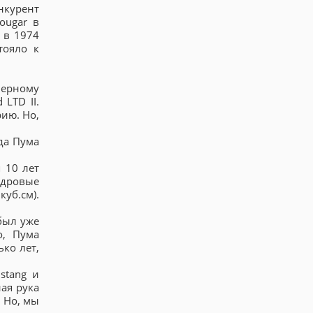
онкурент
ougar в
 в 1974
тояло к
мерному
LTD II.
рию. Но,
ода Пума
 10 лет
ндровые
уб.см).
был уже
о, Пума
ько лет,
stang и
ая рука
 Но, мы