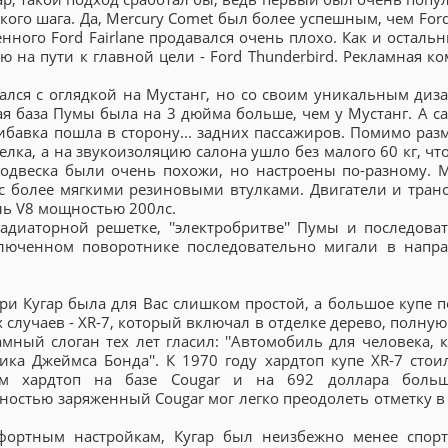
го шага. Да, Mercury Comet был более успешным, чем Ford 
нного Ford Fairlane продавался очень плохо. Как и осталь
на пути к главной цели - Ford Thunderbird. Рекламная к
вался с оглядкой на Мустанг, но со своим уникальным диз
 база Пумы была на 3 дюйма больше, чем у Мустанг. А са
ибавка пошла в сторону... задних пассажиров. Помимо разм
лка, а на звукоизоляцию салона ушло без малого 60 кг, чт
подвеска были очень похожи, но настроены по-разному. 
 с более мягкими резиновыми втулками. Двигатели и тран
ель V8 мощностью 200лс.
адиаторной решетке, ''электробритве'' Пумы и последова
ключенном поворотнике последовательно мигали в напр
ри Кугар была для Вас слишком простой, а большое купе п
х случаев - XR-7, который включал в отделке дерево, полну
ный слоган тех лет гласил: ''Автомобиль для человека, 
ка Джеймса Бонда''. К 1970 году хардтоп купе XR-7 стои
ем хардтоп на базе Cougar и на 692 доллара больш
остью заряженный Cougar мог легко преодолеть отметку в 
фортным настройкам, Кугар был неизбежно менее спор