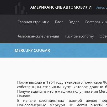
АМЕРИКАНСКИЕ АВТОМОБИЛИ
Автом
Главная страница
Блог
Видео
Гостевая кн
Американские легенды
Fuckfueleconomy
Обз
MERCURY COUGAR
После выхода в 1964 году знакового пони кара 
собственным стильным купе, которое должно б
Получившаяся в итоге машина получила имя Mercu
Начало.
В начале шестидесятых главной целью по
Поноразмерные Меркури не могли внести 