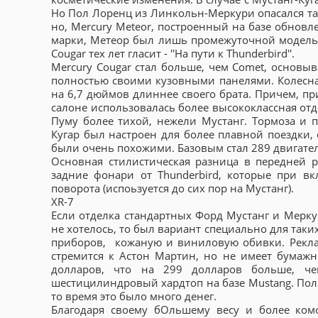
Но Пол Лоренц из Линкольн-Меркури опасался тако
но, Mercury Meteor, построенный на базе обновле
марки, Метеор был лишь промежуточной моделью 
Cougar тех лет гласит - ''На пути к Thunderbird''.
Mercury Cougar стал больше, чем Comet, основы
полностью своими кузовными панелями. Колесная
на 6,7 дюймов длиннее своего брата. Причем, пр
салоне использовалась более высококлассная отде
Пуму более тихой, нежели Мустанг. Тормоза и 
Кугар был настроен для более плавной поездки,
были очень похожими. Базовым стал 289 двигат
Основная стилистическая разница в передней р
задние фонари от Thunderbird, которые при в
поворота (испоьзуется до сих пор на Мустанг).
XR-7
Если отделка стандартных Форд Мустанг и Мерку
не хотелось, то был вариант специально для таки
приборов, кожаную и виниловую обивки. Реклам
стремится к Астон Мартин, но не имеет бумажни
долларов, что на 299 долларов больше, ч
шестицилиндровый хардтоп на базе Mustang. Полн
то время это было много денег.
Благодаря своему бОльшему весу и более ком