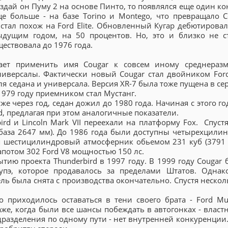
оздай он Пуму 2 на основе Пинто, то появлялся еще один к
ще больше - на базе Torino и Montego, что превращало C
тал похож на Ford Elite. Обновленный Кугар дебютировал
дущим годом, на 50 процентов. Но, это и близко не с
ествовала до 1976 года.
ает применить имя Cougar к совсем иному среднераз
иверсалы. Фактически новый Cougar стал двойником Ford 
ля седана и универсала. Версия XR-7 была тоже пущена в се
 1979 году приемником стал Мустанг.
е через год, седан дожил до 1980 года. Начиная с этого г
d, предлагая при этом аналогичные показатели.
rd и Lincoln Mark VII переехали на платформу Fox. Спустя
я база 2647 мм). До 1986 года были доступны четырехцили
я шестицилиндровый атмосферник обьемом 231 куб (3791 к
апотом 302 Ford V8 мощностью 150 лс.
ию проекта Thunderbird в 1997 году. В 1999 году Cougar 
пэ, которое продавалось за пределами Штатов. Однак
ель была снята с производства окончательно. Спустя нескол
о приходилось оставаться в тени своего брата - Ford Mu
же, когда были все шансы побеждать в автогонках - властн
разделения по одному пути - нет внутренней конкуренции.