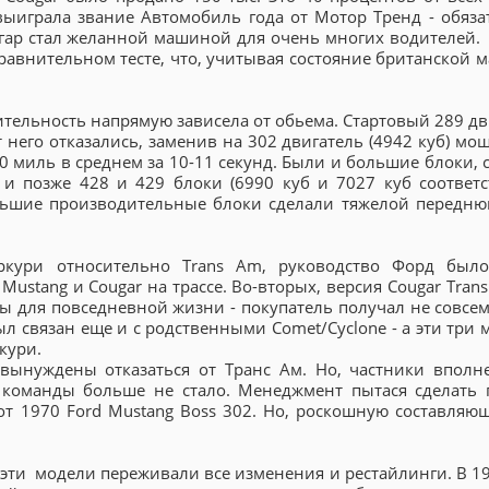
выиграла звание Автомобиль года от Мотор Тренд - обяза
угар стал желанной машиной для очень многих водителей.
 сравнительном тесте, что, учитывая состояние британской 
тельность напрямую зависела от обьема. Стартовый 289 дв
от него отказались, заменив на 302 двигатель (4942 куб) м
 60 миль в среднем за 10-11 секунд. Были и большие блоки,
 и позже 428 и 429 блоки (6990 куб и 7027 куб соответс
льшие производительные блоки сделали тяжелой передню
ркури относительно Trans Am, руководство Форд был
stang и Cougar на трассе. Во-вторых, версия Cougar Trans
 для повседневной жизни - покупатель получал не совсем 
ыл связан еще и с родственными Comet/Cyclone - а эти три
кури.
ынуждены отказаться от Транс Ам. Но, частники вполн
й команды больше не стало. Менеджмент пытася сделать 
м от 1970 Ford Mustang Boss 302. Но, роскошную составляю
е эти модели переживали все изменения и рестайлинги. В 1