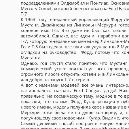
подразделениями Олдсмобил и Понтиак. Основная
Mercury Comet, который был основан на Ford Falc
T-7
К 1963 году генеральный управляющий Форд Ли
Мустанг. Дизайнеры из Линкольн-Меркури готов
кодовое имя T-5. Это даже не был как таковы 
автомобилей. Однако, все идеи и наработки во
Т-7, которую генеральный менеджер Линкольн-Ме
Если T-5 был сделан все таки как улучшенный Мус
оглядкой на руководство Форд, потому что кон
Мустанга.
Однако, год спустя стало понятно, что Мустан
коммерческий успех подтолкнул всех производ
огромного пирога откусить хотели и в Линкольн
дал добро на запуск T-7 в серию.
А вот с именами моделей все очень интересно
панировалось назвать Ford Cougar. да-да! Ник
правильно, на космическую тему, модное в то в
показали, что на имя Форд Кугар реакция у пу
нового имени, модель получила свое название в 
Меркури тоже была не по душе концерну, и, 
получившему свое новое имя - Кугар. Видимо, что
Самый дешевый способ построить новую машину
косметические изменения. В случае с Мустанг-Куг