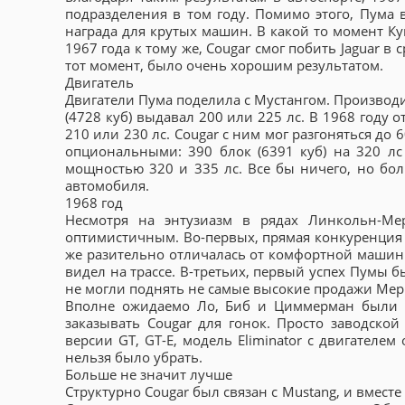
подразделения в том году. Помимо этого, Пума 
награда для крутых машин. В какой то момент К
1967 года к тому же, Cougar смог побить Jaguar в
тот момент, было очень хорошим результатом.
Двигатель
Двигатели Пума поделила с Мустангом. Производи
(4728 куб) выдавал 200 или 225 лс. В 1968 году 
210 или 230 лс. Cougar с ним мог разгоняться до
опциональными: 390 блок (6391 куб) на 320 лс
мощностью 320 и 335 лс. Все бы ничего, но бо
автомобиля.
1968 год
Несмотря на энтузиазм в рядах Линкольн-Ме
оптимистичным. Во-первых, прямая конкуренция Mu
же разительно отличалась от комфортной машины
видел на трассе. В-третьих, первый успех Пумы б
не могли поднять не самые высокие продажи Мер
Вполне ожидаемо Ло, Биб и Циммерман были в
заказывать Cougar для гонок. Просто заводско
версии GT, GT-E, модель Eliminator с двигателе
нельзя было убрать.
Больше не значит лучше
Структурно Cougar был связан с Mustang, и вмест