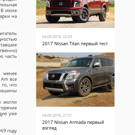
тельная
 В июле
марки на
игатель
04.09.2016, 22:03
ощностью
2017 Nissan Titan первый тест
 ставшие
твенно)
ю часть
о менее
 Am все
то, что
 машины
е могли
горячие
щую уже
04.09.2016, 21:51
2017 Nissan Armada первый
взгляд
969 году