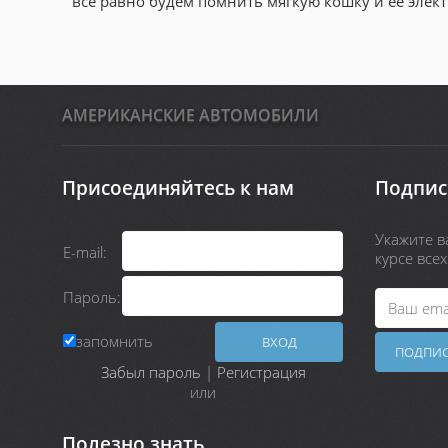
все равно будем помнить мягкую кошку и ее элек
АМЕРИКАНСКИЕ АВТОМОБИЛИ
Присоединяйтесь к нам
Подпис
Укажите ва
E-mail:
курсе все
Пароль:
запомнить
Забыл пароль
|
Регистрация
или
Полезно знать