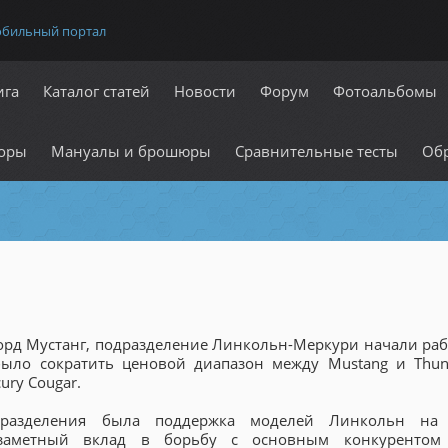
обильный портал
ига
Каталог статей
Новости
Форум
Фотоальбомы
оры
Мануалы и брошюры
Сравнительные тесты
Обр
Форд Мустанг, подразделение Линкольн-Меркури начали раб
ыло сократить ценовой диапазон между Mustang и Thund
ry Cougar.
дразделения была поддержка моделей Линкольн на 
заметный вклад в борьбу с основным конкуренто