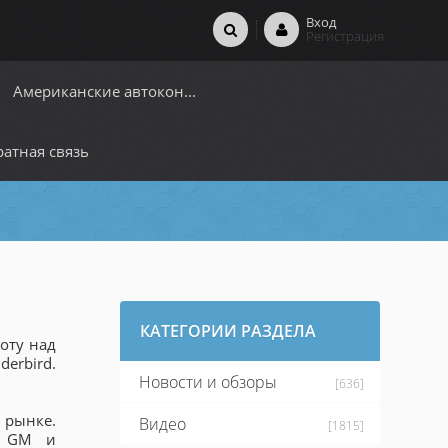
Вход
Регистрация
Американские автокон...
атная связь
КАТЕГОРИИ РАЗДЕЛА
оту над
erbird.
Новости и обзоры
[636]
рынке.
Видео
[1815]
м GM и