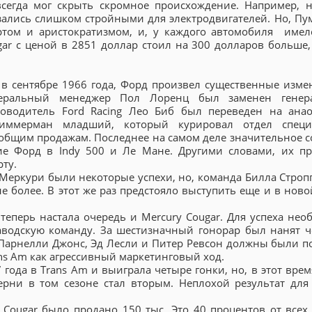
сегда мог скрыть скромное происхождение. Например, 
зались слишком стройными для электродвигателей. Но, Пу
ртом и аристократизмом, и, у каждого автомобиля имел
ar с ценой в 2851 доллар стоил на 300 долларов больше,
 в сентябре 1966 года, Форд произвел существенные изме
енеральный менеджер Пол Лоренц был заменен генер
оводитель Ford Racing Лео Биб был переведен на ана
иммерман младший, который курировал отдел специ
 общим продажам. Последнее на самом деле значительное с
е Форд в Indy 500 и Ле Мане. Другими словами, их п
рту.
у Меркури были некоторые успехи, но, команда Билла Строп
е более. В этот же раз предстояло выступить еще и в ново
теперь настала очередь и Mercury Cougar. Для успеха нео
аводскую команду. За шестизначный гонорар был нанят 
 Парнелли Джонс, Эд Лесли и Питер Ревсон должны были п
s Am как агрессивный маркетинговый ход.
 года в Trans Am и выиграла четыре гонки, но, в этот вре
ерни в том сезоне стал вторым. Неплохой результат для
7 Cougar было продано 150 тыс. Это 40 процентов от всех