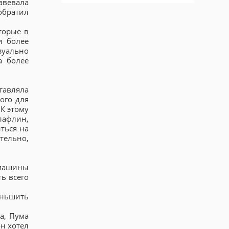
авевала
обратил
торые в
и более
зуально
а более
тавляла
ого для
К этому
лафлин,
ться на
тельно,
 машины
ь всего
еньшить
а, Пума
н хотел