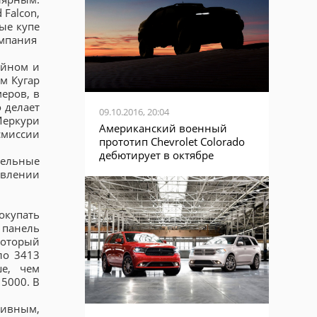
Falcon,
ные купе
омпания
айном и
м Кугар
еров, в
о делает
09.10.2016, 20:04
Меркури
Американский военный
смиссии
прототип Chevrolet Colorado
дебютирует в октябре
тельные
авлении
окупать
ю панель
который
ло 3413
е, чем
5000. В
тивным,