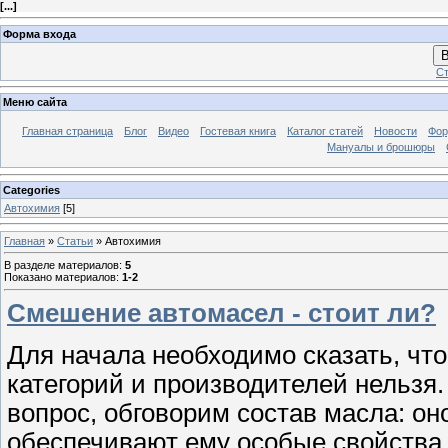
[
...
]
Форма входа
В
Ст
Меню сайта
Главная страница
Блог
Видео
Гостевая книга
Каталог статей
Новости
Фо
Мануалы и брошюры
Categories
Автохимия
[5]
Главная
»
Статьи
» Автохимия
В разделе материалов
:
5
Показано материалов
:
1-2
Смешение автомасел - стоит ли?
Для начала необходимо сказать, чт
категорий и производителей нельзя.
вопрос, обговорим состав масла: он
обеспечивают ему особые свойства,