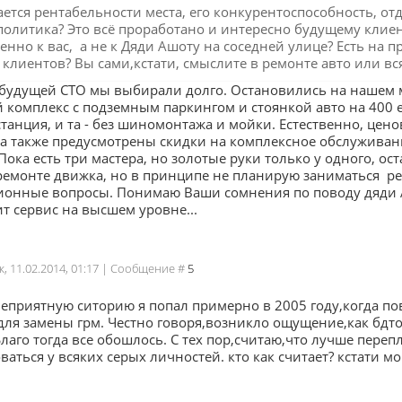
сается рентабельности места, его конкурентоспособность, о
политика? Это всё проработано и интересно будущему клиент
енно к вас, а не к Дяди Ашоту на соседней улице? Есть на 
 клиентов? Вы сами,кстати, смыслите в ремонте авто или вс
 будущей СТО мы выбирали долго. Остановились на нашем 
омплекс с подземным паркингом и стоянкой авто на 400 ед
танция, и та - без шиномонтажа и мойки. Естественно, цен
 а также предусмотрены скидки на комплексное обслужива
Пока есть три мастера, но золотые руки только у одного, о
ремонте движка, но в принципе не планирую заниматься ре
ионные вопросы. Понимаю Ваши сомнения по поводу дяди Аш
т сервис на высшем уровне...
к, 11.02.2014, 01:17 | Сообщение #
5
еприятную ситорию я попал примерно в 2005 году,когда по
для замены грм. Честно говоря,возникло ощущение,как бдто
Благо тогда все обошлось. С тех пор,считаю,что лучше пере
аться у всяких серых личностей. кто как считает? кстати мо