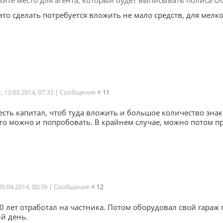
вите место для агента, который будет выписывать полиса О
это сделать потребуется вложить не мало средств, для мелко
г, 13.03.2014, 07:33 | Сообщение #
11
 есть капитал, чтоб туда вложить и большое количество зн
то можно и попробовать. В крайнем случае, можно потом пр
 09.04.2014, 00:39 | Сообщение #
12
 лет отработал на частника. Потом оборудовал свой гараж 
й день.