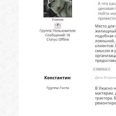
А что ка
ценовая 
пойти им
привести
Ученик
Место для
Группа: Пользователи
жилищный к
Сообщений:
18
подобная с
Статус:
Offline
лояльной,
клиентов. 
смыслю в 
организац
предостави
Константин
Дата: Вторни
Группа: Гости
В Ужасно н
мастерам. 
трактора. 
ремонтиров