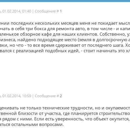
а, 01.02.2014, 01:40 | Сообщение #
1
ении последних нескольких месяцев меня не покидает мысл
чать в себя три бокса для ремонта авто, в том числе - и ка
ленькое обзорное кафе для наших клиентов. Собственно, уж
бизнеса, найдено подходящее место (земля в долгосрочную 
вки, но что - то все время сдерживает от последнего шага. 
вался с реализацией подобных идей, - стоит начинать это х
а, 01.02.2014, 10:59 | Сообщение #
2
ценивать не только технические трудности, но и окупаемост
венной близости от участка, где планируется строительство
 рядом с ними. Если есть уверенность, что объект окупится,
аться остальными вопросами.