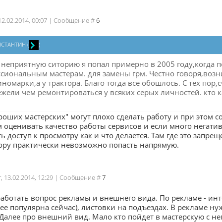
 12.02.2014, 00:07 | Сообщение #
6
НСТАНТИН
(
)
 неприятную ситорию я попал примерно в 2005 году,когда по
сиональным мастерам. для замены грм. Честно говоря,воз
иномарки,а у трактора. Благо тогда все обошлось. С тех по
ежели чем ремонтироваться у всяких серых личностей. кто к
роших мастерских" могут плохо сделать работу и при этом 
м оценивать качество работы сервисов и если много негати
сть доступ к просмотру как и что делается. Там где это запре
тору практически невозможно попасть напрямую.
г, 13.02.2014, 12:29 | Сообщение #
7
аботать вопрос рекламы и внешнего вида. По рекламе - ин
нее популярна сейчас), листовки на подъездах. В рекламе 
 Далее про внешний вид. Мало кто пойдет в мастерскую с 