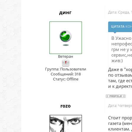
динг
Дата: Среда,
ЦИТАТА
КО
В Ужасно
непрофес
грм не у 
сервис,н
Ветеран
жив:)
Группа: Пользователи
Даже в "хо
Сообщений:
318
по отзыва
Статус:
Offline
там, где е
и к дирек
rozo
Дата: Четвер
Стоит прор
газета (ме
клиентам.