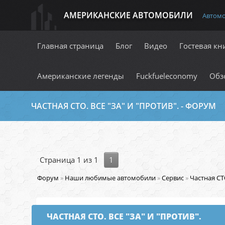
АМЕРИКАНСКИЕ АВТОМОБИЛИ
Автом
Главная страница
Блог
Видео
Гостевая кн
Американские легенды
Fuckfueleconomy
Обз
ЧАСТНАЯ СТО. ВСЕ "ЗА" И "ПРОТИВ". - ФОРУМ
Страница
1
из
1
1
Форум
»
Наши любимые автомобили
»
Сервис
»
Частная СТО
ЧАСТНАЯ СТО. ВСЕ "ЗА" И "ПРОТИВ".