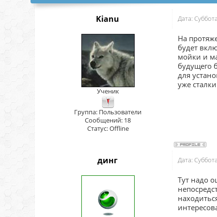
Kianu
Дата: Суббот
На протяж
будет вклю
мойки и ма
будущего 
для устано
уже сталки
Ученик
Группа: Пользователи
Сообщений:
18
Статус:
Offline
динг
Дата: Суббот
Тут надо о
непосредст
находиться
интересов