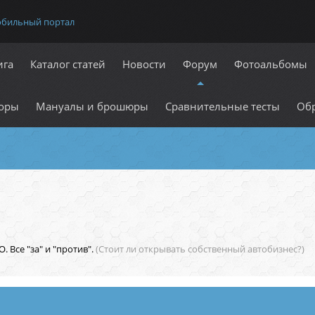
обильный портал
ига
Каталог статей
Новости
Форум
Фотоальбомы
оры
Мануалы и брошюры
Сравнительные тесты
Обр
. Все "за" и "против".
(Стоит ли открывать собственный автобизнес?)