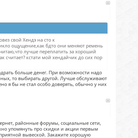
вез свой Хендэ на сто к
никло ощущение,как бдто они меняют ремень
р,считаю,что лучше переплатить за хороший
ак считает? кстати мой хендайчик до сих пор
содрать больше денег. При возможности надо
вных, то выбирать другой. Лучше обслуживают
щено я бы не стал особо доверять, обычно у них
тернет, районные форумы, социальные сети,
нужно упомянуть про скидки и акции первым
неприятной вывеской. Закажите хорошую