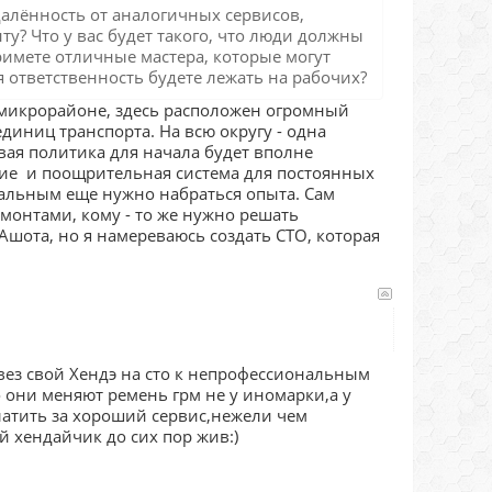
тдалённость от аналогичных сервисов,
у? Что у вас будет такого, что люди должны
примете отличные мастера, которые могут
я ответственность будете лежать на рабочих?
микрорайоне, здесь расположен огромный
иниц транспорта. На всю округу - одна
овая политика для начала будет вполне
ние и поощрительная система для постоянных
стальным еще нужно набраться опыта. Сам
монтами, кому - то же нужно решать
ота, но я намереваюсь создать СТО, которая
вез свой Хендэ на сто к непрофессиональным
 они меняют ремень грм не у иномарки,а у
платить за хороший сервис,нежели чем
й хендайчик до сих пор жив:)