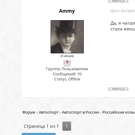
Ammy
Дата: Воскре
Да, я чита
стала женщ
Ученик
Группа: Пользователи
Сообщений:
10
Статус:
Offline
Форум
»
Автоспорт
»
Автоспорт в России
»
Российские коль
Страница
1
из
1
1