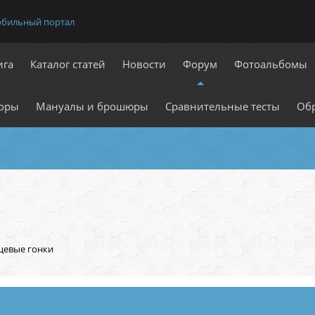
обильный портал
ига
Каталог статей
Новости
Форум
Фотоальбомы
оры
Мануалы и брошюры
Сравнительные тесты
Обр
цевые гонки