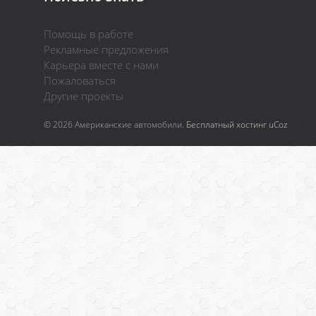
Помощь в работе
Рекламные предложения
Карьера вместе с нами
Пожаловаться
Другие проекты
© 2026 Американские автомобили.
Бесплатный хостинг
uCoz