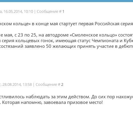
а, 16.05.2014, 10:10 | Сообщение #
1
ском кольце» в конце мая стартует первая Российская сери
е мая, с 23 по 25, на автодроме «Смоленское кольцо» сост
 серия кольцевых гонок, имеющая статус Чемпионата и Кубк
состязаний заявлено 50 желающих принять участие в дебютн
г, 28.08.2014, 13:58 | Сообщение #
2
стливилось наблюдать за этим действом. До сих пор нахож
 Которая напомню, завоевала призовое место!