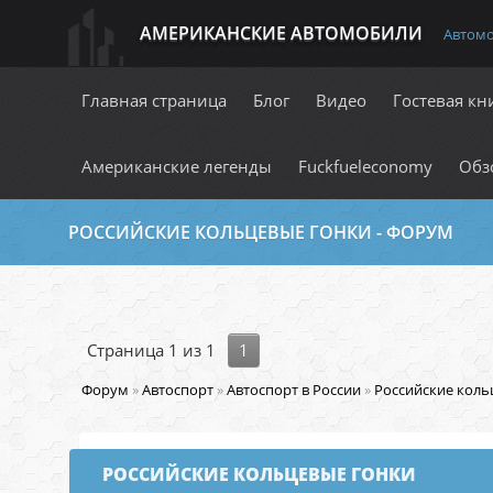
АМЕРИКАНСКИЕ АВТОМОБИЛИ
Автом
Главная страница
Блог
Видео
Гостевая кн
Американские легенды
Fuckfueleconomy
Обз
РОССИЙСКИЕ КОЛЬЦЕВЫЕ ГОНКИ - ФОРУМ
Страница
1
из
1
1
Форум
»
Автоспорт
»
Автоспорт в России
»
Российские коль
РОССИЙСКИЕ КОЛЬЦЕВЫЕ ГОНКИ