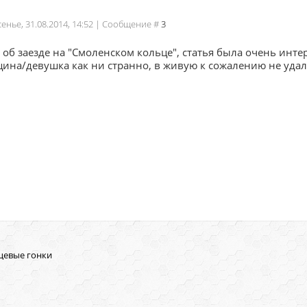
сенье, 31.08.2014, 14:52 | Сообщение #
3
л об заезде на "Смоленском кольце", статья была очень инт
ина/девушка как ни странно, в живую к сожалению не удало
цевые гонки