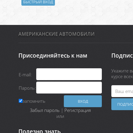
АМЕРИКАНСКИЕ АВТОМОБИЛИ
Присоединяйтесь к нам
Подпис
Укажите ва
E-mail:
курсе все
Пароль:
запомнить
Забыл пароль
|
Регистрация
или
Полезно знать