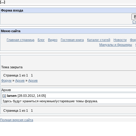
[
...
]
Форма входа
В
Ст
Меню сайта
Главная страница
Блог
Видео
Гостевая книга
Каталог статей
Новости
Фо
Мануалы и брошюры
Тема закрыта
Страница
1
из
1
1
Форум
»
Архив
»
Архив
Архив
[
1
]
larsen
[28.03.2012, 14:05]
Здесь будут храниться ненужные/устаревшие темы форума.
Страница
1
из
1
1
Полная версия сайта