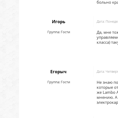
больно кра
Игорь
Дата: Понеде
Группа: Гости
Да, мне то
управляемо
класса) та
Егорыч
Дата: Четвер
Группа: Гости
Не знаю по
которые от
же Lambo A
мнению. А
электрокар