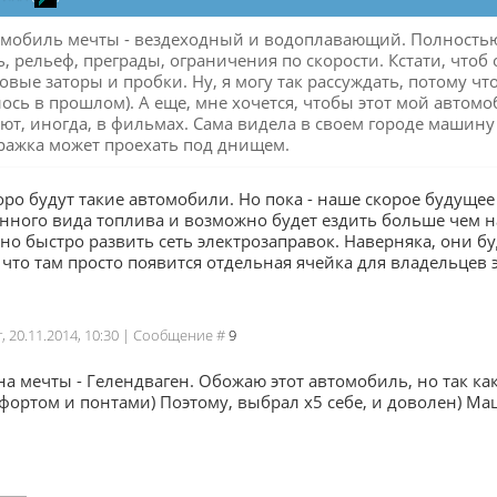
мобиль мечты - вездеходный и водоплавающий. Полность
, рельеф, преграды, ограничения по скорости. Кстати, чтоб о
вые заторы и пробки. Ну, я могу так рассуждать, потому чт
алось в прошлом). А еще, мне хочется, чтобы этот мой автом
ют, иногда, в фильмах. Сама видела в своем городе машину 
ажка может проехать под днищем.
оро будут такие автомобили. Но пока - наше скорое будуще
нного вида топлива и возможно будет ездить больше чем н
о быстро развить сеть электрозаправок. Наверняка, они бу
что там просто появится отдельная ячейка для владельцев 
г, 20.11.2014, 10:30 | Сообщение #
9
 мечты - Гелендваген. Обожаю этот автомобиль, но так ка
ортом и понтами) Поэтому, выбрал х5 себе, и доволен) Маш