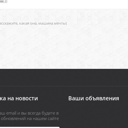
асскажите, какая она, машина мечты)
ка на новости
Ваши объявления
ш email и вы всегда будете в
х обновлений на нашем сайте