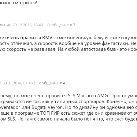
сиво смотрится!
льник, 23.12.2013, 15:48 | Сообщение #
3
же очень нравится BMV. Тоже новенькую беху и тоже в кузов
сть отличная, а скорость вообще на уровне фантастики. Не 
кую скорость не развивал. На любой автостраде бмв - это кор
г, 30.01.2014, 01:46 | Сообщение #
4
чему, но мне очень нравится SLS Maclaren AMG. Просто ум
крываются не так, как у типичных спорткаров. Конечно, он 
ventador или Bugatti Veyron. Но по дизайну он однозначно
 еще в программе ТОП ГИР есть сюжет где они сравнивают 
ом SLS. Но там с самого начала было понятно, что счет будет