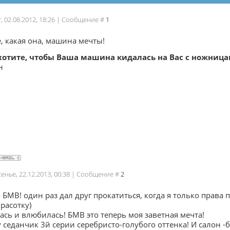
г, 02.08.2012, 18:26 | Сообщение #
1
, какая она, машина мечты!
хотите, чтобы Ваша машина кидалась на Вас с ножниц
н
сенье, 22.12.2013, 00:38 | Сообщение #
2
 БМВ! один раз дал друг прокатиться, когда я только права
расотку)
ась и влюбилась! БМВ это теперь моя заветная мечта!
 седанчик 3й серии серебристо-голубого оттенка! И салон -