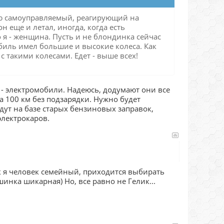
ю самоуправляемый, реагирующий на
н еще и летал, иногда, когда есть
о я - женщина. Пусть и не блондинка сейчас
обиль имел большие и высокие колеса. Как
с такими колесами. Едет - выше всех!
е - электромобили. Надеюсь, додумают они все
а 100 км без подзарядки. Нужно будет
дут на базе старых бензиновых заправок,
электрокаров.
к я человек семейный, приходится выбирать
инка шикарная) Но, все равно не Гелик...