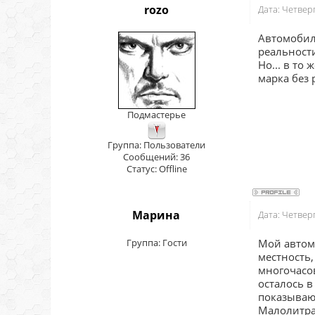
rozo
Дата: Четвер
Автомобиль
реальност
Но... в то
марка без 
Подмастерье
Группа: Пользователи
Сообщений:
36
Статус:
Offline
Марина
Дата: Четвер
Группа: Гости
Мой автом
местность,
многочасов
осталось в
показывают
Малолитра