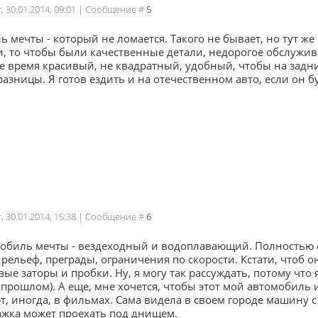
г, 30.01.2014, 09:01 | Сообщение #
5
 мечты - который не ломается. Такого не бывает, но тут ж
и, то чтобы были качественные детали, недорогое обслужив
 же время красивый, не квадратный, удобный, чтобы на задн
разницы. Я готов ездить и на отечественном авто, если он бу
г, 30.01.2014, 15:38 | Сообщение #
6
обиль мечты - вездеходный и водоплавающий. Полностью
 рельеф, преграды, ограничения по скорости. Кстати, чтоб он
ые заторы и пробки. Ну, я могу так рассуждать, потому что 
 прошлом). А еще, мне хочется, чтобы этот мой автомобиль
, иногда, в фильмах. Сама видела в своем городе машину с 
жка может проехать под днищем.