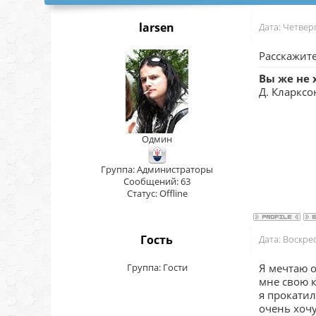
larsen
Дата: Четвер
Расскажите
Вы же не 
Д. Кларксо
Одмин
Группа: Администраторы
Сообщений:
63
Статус:
Offline
Гость
Дата: Воскре
Группа: Гости
Я мечтаю о
мне свою к
я прокатил
очень хочу