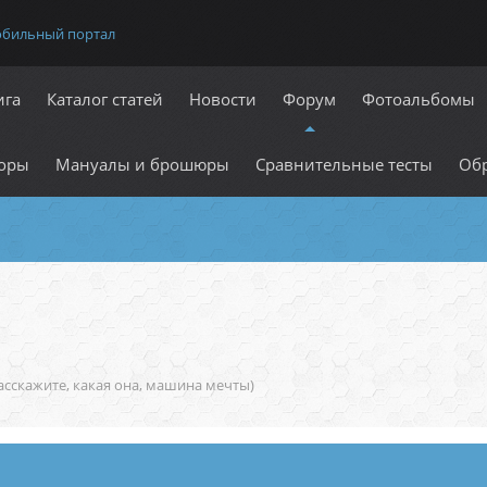
обильный портал
ига
Каталог статей
Новости
Форум
Фотоальбомы
оры
Мануалы и брошюры
Сравнительные тесты
Обр
асскажите, какая она, машина мечты)