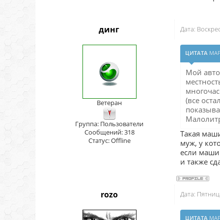
динг
Дата: Воскре
ЦИТАТА
МА
Мой авто
местность
многочасо
(все ост
Ветеран
показыва
Малолитр
Группа: Пользователи
Сообщений:
318
Такая маши
Статус:
Offline
муж, у ко
если машин
и также сд
rozo
Дата: Пятниц
ЦИТАТА
МА