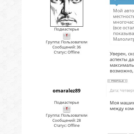
Мой авто
местность
многочасо
(все ост
Подмастерье
показыва
Малолитр
Группа: Пользователи
Сообщений:
36
Статус:
Offline
Уверен, ск
аспекты да
максимальн
возможно, 
omaralez89
Дата: Четвер
Подмастерье
Моя машина
между комф
Группа: Пользователи
Сообщений:
28
Статус:
Offline