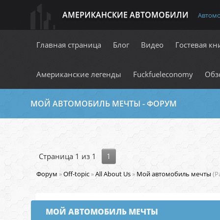
АМЕРИКАНСКИЕ АВТОМОБИЛИ
Автом
Главная страница
Блог
Видео
Гостевая кн
Американские легенды
Fuckfueleconomy
Обз
МОЙ АВТОМОБИЛЬ МЕЧТЫ - ФОРУМ
Страница
1
из
1
1
Форум
»
Off-topic
»
All About Us
»
Мой автомобиль мечты
(Р
МОЙ АВТОМОБИЛЬ МЕЧТЫ