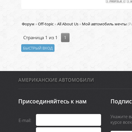
Форум
»
Off-topic
»
All About Us
»
Мой автомобиль мечты
(Р
Страница
1
из
1
1
АМЕРИКАНСКИЕ АВТОМОБИЛИ
Присоединяйтесь к нам
Подпис
Укажите ва
E-mail:
курсе все