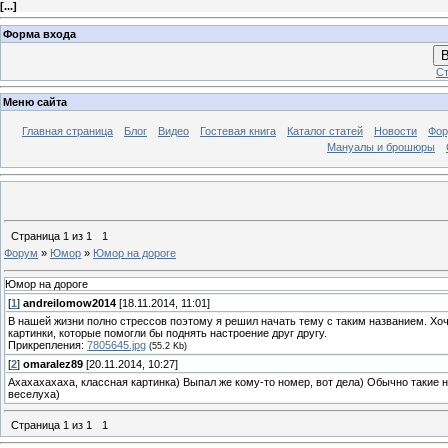
[
...
]
Форма входа
В
Ст
Меню сайта
Главная страница
Блог
Видео
Гостевая книга
Каталог статей
Новости
Фо
Мануалы и брошюры
Страница
1
из
1
1
Форум
»
Юмор
»
Юмор на дороге
Юмор на дороге
[
1
]
andreilomow2014
[18.11.2014, 11:01]
В нашей жизни полно стрессов поэтому я решил начать тему с таким названием. Хо
картинки, которые помогли бы поднять настроение друг другу.
Прикрепления:
7805645.jpg
(55.2 Kb)
[
2
]
omaralez89
[20.11.2014, 10:27]
Ахахахахаха, классная картинка) Выпал же кому-то номер, вот дела) Обычно такие но
веселуха)
Страница
1
из
1
1