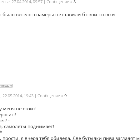
сенье, 27.04.2014, 09:57 | Сообщение #
8
т было весело: спамеры не ставили б свои ссылки
г, 22.05.2014, 19:43 | Сообщение #
9
у меня не стоит!
еросин!
т? -
а, самолеты поднимает!
*
 прости, я вчера тебя обидела. Две бутылки пива загладят 