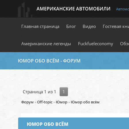
АМЕРИКАНСКИЕ АВТОМОБИЛИ
Автом
Главная страница
Блог
Видео
Гостевая кн
Американские легенды
Fuckfueleconomy
Обз
ЮМОР ОБО ВСЁМ - ФОРУМ
Страница
1
из
1
1
Форум
»
Off-topic
»
Юмор
»
Юмор обо всём
ЮМОР ОБО ВСЁМ