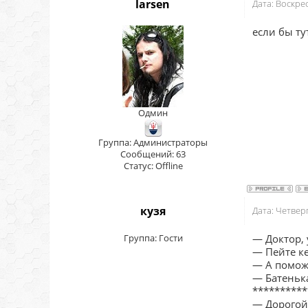
larsen
Дата: Воскре
если бы ту
Одмин
Группа: Администраторы
Сообщений:
63
Статус:
Offline
кузя
Дата: Четвер
Группа: Гости
— Доктор, 
— Пейте к
— А поможе
— Батеньк
**********
— Дорогой,