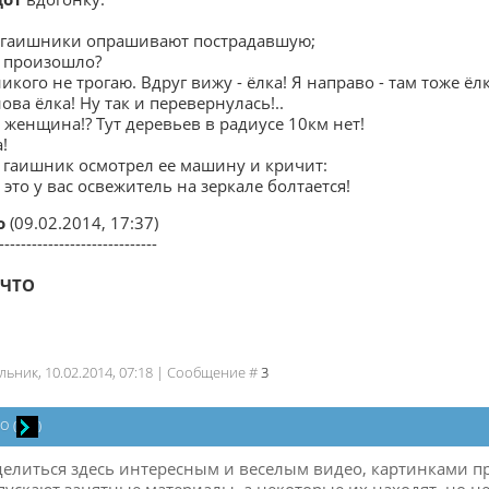
 гаишники опрашивают пострадавшую;
о произошло?
никого не трогаю. Вдруг вижу - ёлка! Я направо - там тоже ёлк
нова ёлка! Ну так и перевернулась!..
, женщина!? Тут деревьев в радиусе 10км нет!
!
й гаишник осмотрел ее машину и кричит:
это у вас освежитель на зеркале болтается!
о
(09.02.2014, 17:37)
-----------------------------
ЕЧТО
льник, 10.02.2014, 07:18 | Сообщение #
3
ZO
(
)
делиться здесь интересным и веселым видео, картинками п