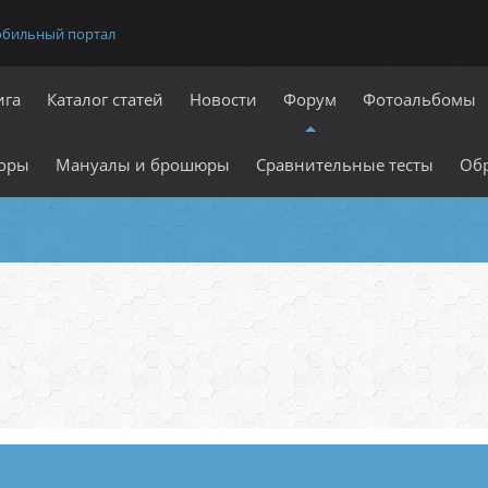
обильный портал
ига
Каталог статей
Новости
Форум
Фотоальбомы
оры
Мануалы и брошюры
Сравнительные тесты
Обр