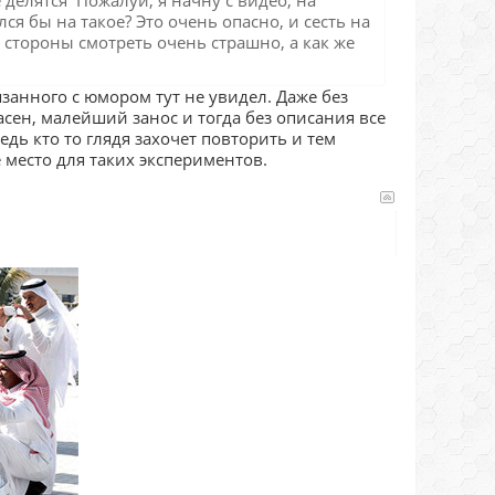
 делятся Пожалуй, я начну с видео, на
ся бы на такое? Это очень опасно, и сесть на
 стороны смотреть очень страшно, а как же
занного с юмором тут не увидел. Даже без
асен, малейший занос и тогда без описания все
едь кто то глядя захочет повторить и тем
е место для таких экспериментов.