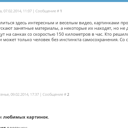
а, 07.02.2014, 11:07 | Сообщение #
1
елиться здесь интересным и веселым видео, картинками про
скают занятные материалы, а некоторые их находят, но не 
ут на санках со скоростью 150 километров в час. Кто решилс
и может только человек без инстинкта самосохранения. Со 
сенье, 09.02.2014, 17:37 | Сообщение #
2
их
любимых картинок
.
дот
вдогонку: