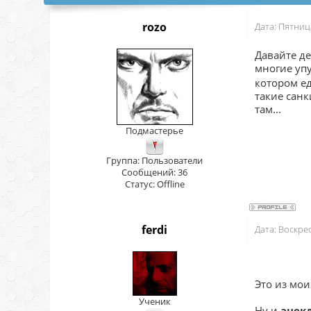
rozo
Дата: Пятниц
Давайте д
многие упу
котором ед
такие санк
там...
Подмастерье
Группа: Пользователи
Сообщений:
36
Статус:
Offline
ferdi
Дата: Воскре
Это из мо
Ученик
Ну и
анек