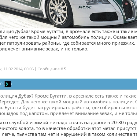
лиция Дубая? Кроме Бугатти, в арсенале есть также и такие
Для чего же такой мощный автомобиль полиции. Оказываетс
дет патрулировать районы, где собирается много приезжих. 
ривлечет внимание зевак, и не только.
к, 11.02.2014, 00:05 | Сообщение #
5
ZO
(
)
полиция Дубая? Кроме Бугатти, в арсенале есть также и таки
Мерседес. Для чего же такой мощный автомобиль полиции. О
и. Бугатти будет патрулировать районы, где собирается мног
лошадок под капотом, привлечет внимание зевак, и не толь
 со службой и зимой не надо стоять на дороге в 20-30 гра
 чистого золота, то в качестве обработки этот метал присутс
 легче, пьянства там нет и нарушений в таком количестве та