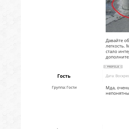
Давайте о
легкость. 
стало инте
дополнител
Гость
Дата: Воскре
Группа: Гости
Мда, очень
непонятные