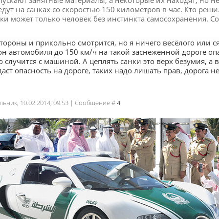
пускают занятные материалы, а некоторые их находят, но не
дут на санках со скоростью 150 километров в час. Кто решил
нки может только человек без инстинкта самосохранения. Со
тороны и прикольно смотрится, но я ничего весёлого или ся
он автомобиля до 150 км/ч на такой заснеженной дороге оп
о случится с машиной. А цеплять санки это верх безумия, а в
аст опасность на дороге, таких надо лишать прав, дорога н
льник, 10.02.2014, 09:53 | Сообщение #
4