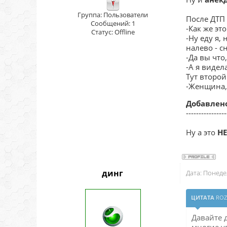
Группа: Пользователи
После ДТП
Сообщений:
1
-Как же эт
Статус:
Offline
-Ну еду я, 
налево - с
-Да вы что
-А я видела
Тут второ
-Женщина, 
Добавлен
----------------
Ну а это
Н
динг
Дата: Понеде
ЦИТАТА
RO
Давайте 