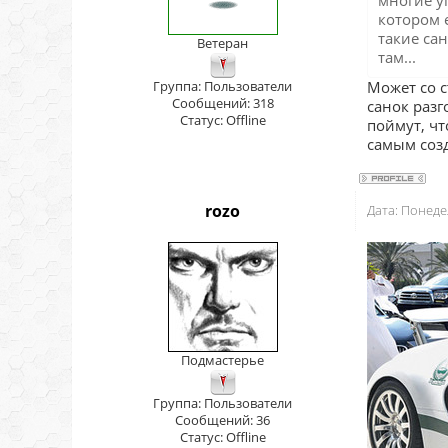
многие у
котором е
такие са
Ветеран
там...
Группа: Пользователи
Может со с
Сообщений:
318
санок разг
Статус:
Offline
поймут, чт
самым созд
rozo
Дата: Понеде
Подмастерье
Группа: Пользователи
Сообщений:
36
Статус:
Offline