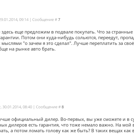
 29.01.2014, 09:14 | Сообщение #
7
 здесь еще предложим в подвале покупать. Что за странные
гарантии. Потом они куда-нибудь сольются, переедут, пропа
с мыслями "о зачем я это сделал". Лучше переплатить за своё
ще на рынке авто брать.
г, 30.01.2014, 08:40 | Сообщение #
8
чше официальный дилер. Во-первых, вы уже сможете и в суд
х дилеров есть гарантия, что тоже немало важно. На мой в
ать, а потом ломать голову как же быть? В таких вещах как