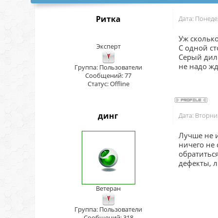
Ритка
Дата: Понеде
Уж сколько
Эксперт
С одной ст
Серый диле
не надо жд
Группа: Пользователи
Сообщений:
77
Статус:
Offline
динг
Дата: Вторни
Лучше не и
ничего не 
обратитьс
дефекты, л
Ветеран
Группа: Пользователи
Сообщений:
318