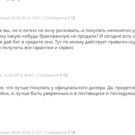
сенье, 02.02.2014, 14:31 | Сообщение #
12
к вы, но я лично не хочу рисковать..и покупать непонятно у 
ку какую нибудь бракованную не продали? И сегодня есть с
е дай бог в кредите она. Тут по моему действует правило-с
 получить все гарантии и сервис
к, 15.04.2014, 00:44 | Сообщение #
13
, что лучше покупать у официального дилера. Да, придется
пейки, и лучше быть уверенным и в поставщике и последую
сенье, 08.06.2014, 21:27 | Сообщение #
14