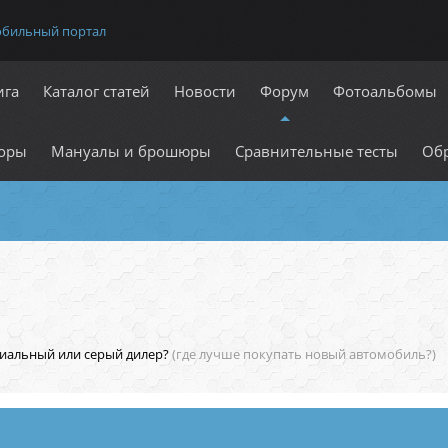
обильный портал
ига
Каталог статей
Новости
Форум
Фотоальбомы
оры
Мануалы и брошюры
Сравнительные тесты
Обр
иальный или серый дилер?
(где лучше покупать новый автомобиль?)