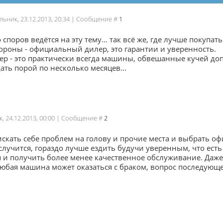
льник, 23.12.2013, 20:34 | Сообщение #
1
 споров ведётся на эту тему… так всё же, где лучше покупа
ороны - официальный дилер, это гарантии и уверенность.
р - это практически всегда машины, обвешанные кучей доп
ать порой по несколько месяцев...
к, 24.12.2013, 00:00 | Сообщение #
2
скать себе проблем на голову и прочие места и выбрать о
случится, гораздо лучше ездить будучи уверенным, что ест
я и получить более менее качественное обслуживание. Да
юбая машина может оказаться с браком, вопрос последующе