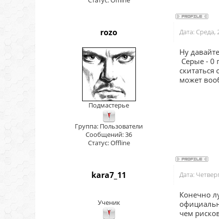
Статус:
Offline
rozo
Дата: Среда,
Ну давайте
Серые - 0 
скитаться 
может вооб
Подмастерье
Группа: Пользователи
Сообщений:
36
Статус:
Offline
kara7_11
Дата: Четвер
Конечно лу
Ученик
официальны
чем рисков