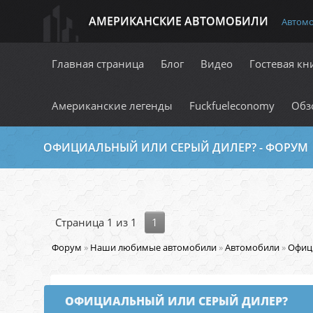
АМЕРИКАНСКИЕ АВТОМОБИЛИ
Автом
Главная страница
Блог
Видео
Гостевая кн
Американские легенды
Fuckfueleconomy
Обз
ОФИЦИАЛЬНЫЙ ИЛИ СЕРЫЙ ДИЛЕР? - ФОРУМ
Страница
1
из
1
1
Форум
»
Наши любимые автомобили
»
Автомобили
»
Офиц
ОФИЦИАЛЬНЫЙ ИЛИ СЕРЫЙ ДИЛЕР?