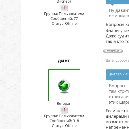
Эксперт
Ну давай
Группа: Пользователи
официал
Сообщений:
77
Статус:
Offline
Вопросы к
Значит, та
Даже судит
так а кто 
динг
Дата: Суббот
ЦИТАТА
РИТ
Вопросы 
там кто-т
отписали
этих шар
Ветеран
Если честн
Группа: Пользователи
дилерами и
Сообщений:
318
возможност
Статус:
Offline
непременно