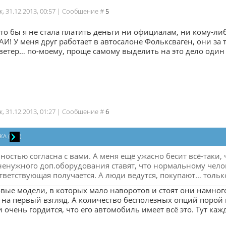
к, 31.12.2013, 00:57 | Сообщение #
5
что бы я не стала платить деньги ни официалам, ни кому-либ
ГАИ! У меня друг работает в автосалоне Фольксваген, они за т
ветер… по-моему, проще самому выделить на это дело один д
к, 31.12.2013, 01:27 | Сообщение #
6
КА
(
)
лностью согласна с вами. А меня ещё ужасно бесит всё-таки
ненужного доп.оборудования ставят, что нормальному челов
тветствующая получается. А люди ведутся, покупают… только 
овые модели, в которых мало наворотов и стоят они намного 
 на первый взгляд. А количество бесполезных опций порой в
очень гордится, что его автомобиль имеет всё это. Тут каж