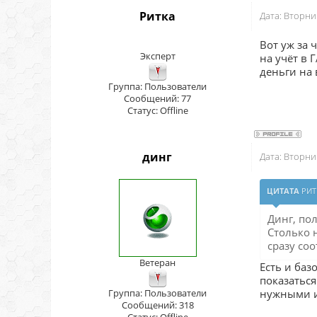
Ритка
Дата: Вторни
Вот уж за 
Эксперт
на учёт в 
деньги на 
Группа: Пользователи
Сообщений:
77
Статус:
Offline
динг
Дата: Вторни
ЦИТАТА
РИТ
Динг, по
Столько 
сразу соо
Ветеран
Есть и баз
показаться
Группа: Пользователи
нужными и 
Сообщений:
318