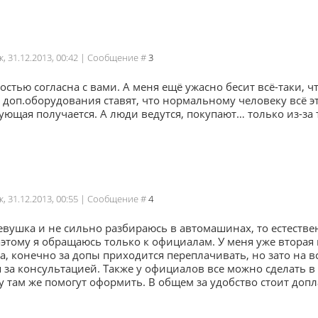
к, 31.12.2013, 00:42 | Сообщение #
3
остью согласна с вами. А меня ещё ужасно бесит всё-таки,
доп.оборудования ставят, что нормальному человеку всё эт
ующая получается. А люди ведутся, покупают… только из-за 
к, 31.12.2013, 00:55 | Сообщение #
4
девушка и не сильно разбираюсь в автомашинах, то естестве
оэтому я обращаюсь только к официалам. У меня уже вторая
а, конечно за допы приходится переплачивать, но зато на 
 за консультацией. Также у официалов все можно сделать в
у там же помогут оформить. В общем за удобство стоит допл