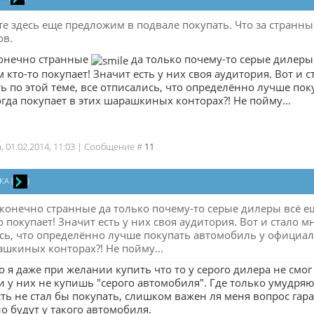
те здесь еще предложим в подвале покупать. Что за странны
ов.
онечно странные
да только почему-то серые дилеры
м кто-то покупает! Значит есть у них своя аудитория. Вот и
ь по этой теме, все отписались, что определённо лучше п
тогда покупает в этих шарашкиных конторах?! Не пойму...
а, 01.02.2014, 11:03 | Сообщение #
11
КА
(
)
конечно странные да только почему-то серые дилеры всё е
о покупает! Значит есть у них своя аудитория. Вот и стало 
сь, что определённо лучше покупать автомобиль у официаль
ашкиных конторах?! Не пойму...
о я даже при желании купить что то у серого дилера не см
 у них не купишь "серого автомобиля". Где только умудряю
ь не стал бы покупать, слишком важен ля меня вопрос гара
 будут у такого автомобиля.