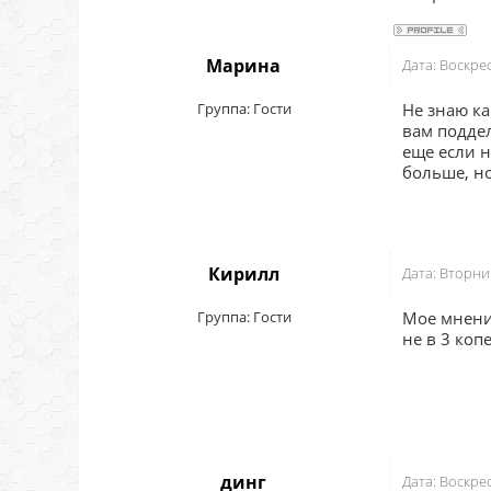
Марина
Дата: Воскре
Группа: Гости
Не знаю ка
вам поддел
еще если н
больше, но
Кирилл
Дата: Вторни
Группа: Гости
Мое мнение
не в 3 ко
динг
Дата: Воскре