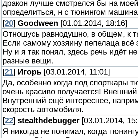
дракон лучше смотрелся бы на моей 
определиться, н с тюнингом машина
[
20
]
Goodween
[01.01.2014, 18:16]
Отношусь равнодушно, в общем, к т
Если самому хозяину пепелаца всё э
Ну и я так понял, здесь речь идёт не
разные вещи.
[
21
]
Игорь
[03.01.2014, 11:01]
Да, особенно когда под спорткары 
очень красиво получается! Внешний
Внутренний ещё интереснее, наприм
скорость автомобиля.
[
22
]
stealthdebugger
[03.01.2014, 15:
Я никогда не понимал, когда тюнинг