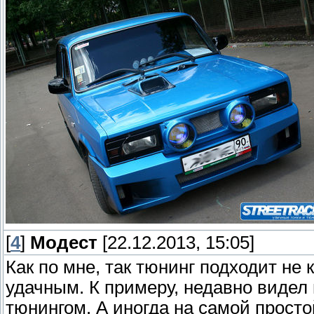
[
4
]
Модест
[22.12.2013, 15:05]
Как по мне, так тюнинг подходит не
удачным. К примеру, недавно виде
тюнингом. А иногда на самой просто