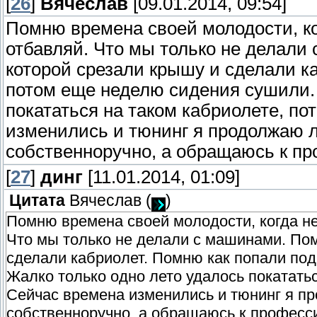
[
26
]
Вячеслав
[09.01.2014, 09:54]
Помню времена своей молодости, ког
отбавляй. Что мы только не делали
которой срезали крышу и сделали к
потом еще неделю сидения сушили. 
покататься на таком кабриолете, п
изменились и тюнинг я продолжаю л
собственноручно, а обращаюсь к п
[
27
]
динг
[11.01.2014, 01:09]
Цитата
Вячеслав
(
)
Помню времена своей молодости, когда не
Что мы только не делали с машинами. Пом
сделали кабриолет. Помню как попали по
Жалко только одно лето удалось покатать
Сейчас времена изменились и тюнинг я пр
собственноручно, а обращаюсь к професс