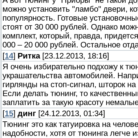
А вот тюнинг у "Приоры" не такой до
можно установить "ламбо" двери, 
популярность. Готовые установочны
стоят от 30 000 рублей. Однако мож
комплект, который, правда, придется
000 – 20 000 рублей. Остальное отда
[
14
]
Ритка
[23.12.2013, 18:16]
Я очень избирательно подхожу к т
украшательства автомобилей. Напри
гирлянды на стоп-сигнал, шторок н
Если делать тюнинг, то качественны
заплатить за такую красоту немалые
[
15
]
динг
[24.12.2013, 01:34]
Тюнинг это как татуировка на челове
надобности, хотя от тюнинга легче и