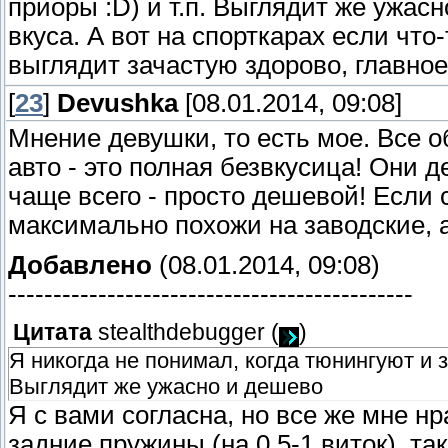
приоры :D) и т.п. Выглядит же ужас
вкуса. А вот на спорткарах если что
выглядит зачастую здорово, главное
[
23
]
Devushka
[08.01.2014, 09:08]
Мнение девушки, то есть мое. Все о
авто - это полная безвкусица! Они 
чаще всего - просто дешевой! Если 
максимально похожи на заводские, а
Добавлено
(08.01.2014, 09:08)
---------------------------------------------
Цитата
stealthdebugger
(
)
Я никогда не понимал, когда тюнингуют и 
Выглядит же ужасно и дешево
Я с вами согласна, но все же мне н
задние пружины (на 0,5-1 виток), та