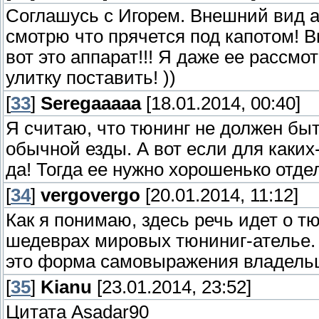
Соглашусь с Игорем. Внешний вид ав
смотрю что прячется под капотом! В
вот это аппарат!!! Я даже ее рассмо
улитку поставить! ))
[
33
]
Seregaaaaa
[18.01.2014, 00:40]
Я считаю, что тюнинг не должен бы
обычной езды. А вот если для каких
да! Тогда ее нужно хорошенько отде
[
34
]
vergovergo
[20.01.2014, 11:12]
Как я понимаю, здесь речь идет о т
шедеврах мировых тюниниг-ателье. П
это форма самовыражения владельца
[
35
]
Kianu
[23.01.2014, 23:52]
Цитата Asadar90