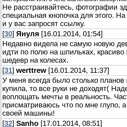
Не расстраивайтесь, фотографии зде
специальная кнопочка для этого. На
и у вас запросят ссылку.
[
30
]
Януля
[16.01.2014, 01:54]
Недавно видела не самую новую девя
идти по полю на шпильках, красиво
шедевр на колесах.
[
31
]
werttrew
[16.01.2014, 11:37]
У меня всегда было столько планов
купила, то все руки не доходят( На
воплощать мечты в реальность. Час
присматриваюсь что по мне глупо, а
своей машины!
[
32
]
Sanho
[17.01.2014, 08:51]