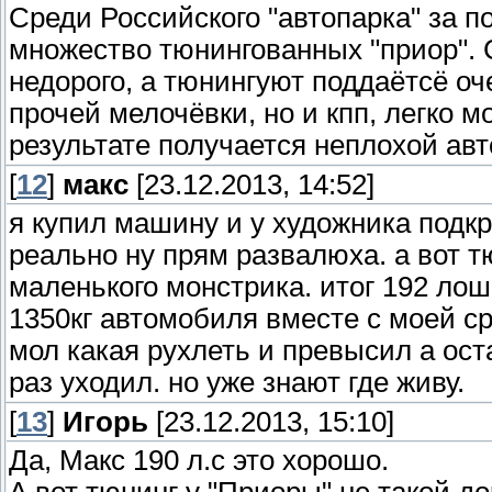
Среди Российского "автопарка" за п
множество тюнингованных "приор". 
недорого, а тюнингуют поддаётсё оч
прочей мелочёвки, но и кпп, легко м
результате получается неплохой авт
[
12
]
макс
[23.12.2013, 14:52]
я купил машину и у художника подк
реально ну прям развалюха. а вот т
маленького монстрика. итог 192 лош
1350кг автомобиля вместе с моей ср
мол какая рухлеть и превысил а оста
раз уходил. но уже знают где живу.
[
13
]
Игорь
[23.12.2013, 15:10]
Да, Макс 190 л.с это хорошо.