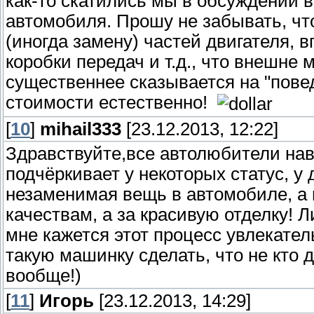
как-то скатились мы в обсуждении 
автомобиля. Прошу не забывать, что
(иногда замену) частей двигателя, в
коробки передач и т.д., что внешне 
существеннее сказывается на "повед
стоимости естественно!
[
10
]
mihail333
[23.12.2013, 12:22]
Здравствуйте,все автолюбители нав
подчёркивает у некоторых статус, у 
незаменимая вещь в автомобиле, а 
качествам, а за красивую отделку!
мне кажется этот процесс увлекате
такую машинку сделать, что не кто 
вообще!)
[
11
]
Игорь
[23.12.2013, 14:29]