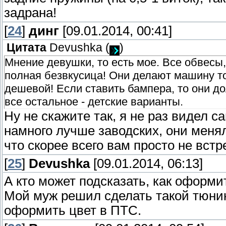
задрана!
[
24
]
динг
[09.01.2014, 00:41]
Цитата
Devushka
(
)
Мнение девушки, то есть мое. Все обвесы,
полная безвкусица! Они делают машину то 
дешевой! Если ставить бампера, то они д
все остальное - детские варианты.
Ну не скажите так, я не раз видел 
намного лучше заводских, они меня
что скорее всего вам просто не вст
[
25
]
Devushka
[09.01.2014, 06:13]
А кто может подсказать, как оформи
Мой муж решил сделать такой тюнинг
оформить цвет в ПТС.