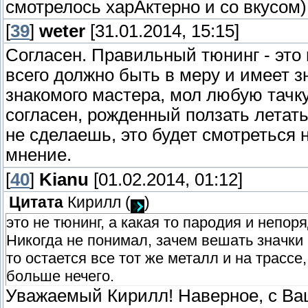
смотрелось харАктерно и со вкусом)
[
39
]
weter
[31.01.2014, 15:15]
Согласен. Правильный тюнинг - это 
всего должно быть в меру и имеет з
знакомого мастера, мол любую тачк
согласен, рожденный ползать летать 
не сделаешь, это будет смотреться 
мнение.
[
40
]
Kianu
[01.02.2014, 01:12]
Цитата
Кирилл
(
)
это не тюнинг, а какая то пародия и непор
Никогда не понимал, зачем вешать значки
то остается все тот же металл и на трассе
больше нечего.
Уважаемый Кирилл! Наверное, с Ва