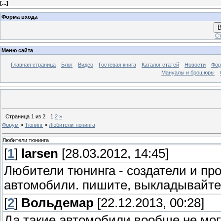
[
...
]
Форма входа
В
Ст
Меню сайта
Главная страница
Блог
Видео
Гостевая книга
Каталог статей
Новости
Фо
Мануалы и брошюры
Страница
1
из
2
1
2
»
Форум
»
Тюнинг
»
Любители тюнинга
Любители тюнинга
[
1
]
larsen
[28.03.2012, 14:45]
Любители тюнинга - создатели и про
автомобили. пишите, выкладывайте
[
2
]
Вольдемар
[22.12.2013, 00:28]
Да такие автомобили вообще не мог