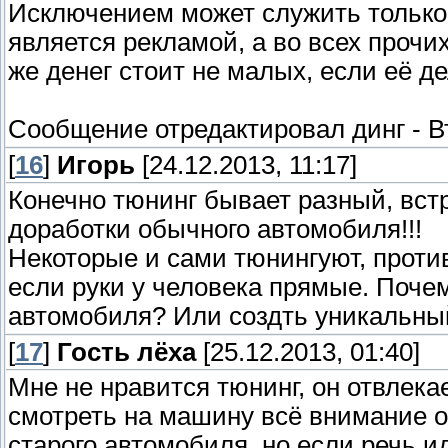
Исключением может служить только 
является рекламой, а во всех прочи
же денег стоит не малых, если её д
Сообщение отредактировал
динг
-
В
[
16
]
Игорь
[24.12.2013, 11:17]
Конечно тюнинг бывает разный, вст
доработки обычного автомобиля!!!
Некоторые и сами тюнингуют, против
если руки у человека прямые. Поче
автомобиля? Или создть уникальный
[
17
]
Гость лёха
[25.12.2013, 01:40]
Мне не нравится тюнинг, он отвлека
смотреть на машину всё внимание о
старого автомобиля, но если речь и