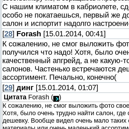
С нашим климатом в кабриолете, сд
особо не покатаешься, первый же д
салон и испортит надолго настроени
[
28
]
Forash
[15.01.2014, 00:41]
К сожалению, не смог выложить фот
получился что надо! Хотя, было оче
качественный апгрейд, а не какую-т
салонов. Частенько встречаются д
ассортимент. Печально, конечно(
[
29
]
динг
[15.01.2014, 01:07]
Цитата
Forash
(
)
К сожалению, не смог выложить фото свое
Хотя, было очень трудно найти салон, где
дешевку. Вообще видел очень мало таких
материалы или очень маленький ассортиме